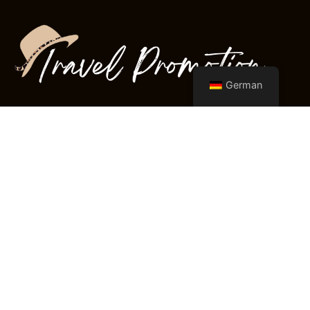
German
Germany
Mobile:
+49 1722176840
Mail:
mary@travelpromotion.de
Quick Links
Home
Contact Me